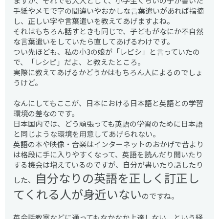
ますが、それでも大人として、小学生くらいの子が書いた
手紙やメモで字の間違いやおかしな言葉遣いがあれば指摘
し、正しい字や言葉遣いを教えてあげますよね。
それはもちろん話すときも同じで、子どもがなにか不自然
な言葉遣いをしていたら直してあげるわけです。
つい先ほども、私の小3の娘が「レピシ」と言っていたの
で、「レシピ」だよ、と教えたところ。
実際に教えてあげるかどうかはもちろん人によるのでしょ
うけど。
なんにしてもここが、日本における日本語と英語との学習
環境の差なのです。
日本国内では、どう頑張っても英語の学習のために日本語
と同じような環境を用意してあげられない。
英語の本や映像・音楽はインターネットのおかげで昔より
は格段に手に入りやすくなって、英語を読んだり聞いたり
する機会は増えているのですが、自分が書いたり話したり
自分なりの英語を正しく訂正し
した、
てくれる人が身近いない
のですね。
英会話教室などに通ってもなかなか上達しない、という経