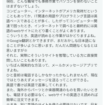
現在、どんな職場でも事務作業でパソコンを使わないこと
はまずないでしょう。
コンピューター、インターネットがアメリカ発祥だという
こともあってか、IT関連の用語やプログラミング言語は英
語ベースであることが多く、したがってコンピューター関
連で困ったとき、インターネットで調べると最終的には英
語のwebサイトにたどり着くことがよくあります。
こういうとき、英語が読めると作業がはかどりますよね。
※Google翻訳とかできますが、まだおかしな日本語にな
ることが多いように思います。だんだん問題なくなるとは
思いますが※
それと、実際にそういうサイトを管理している方に直接質
問したいこともあります。
いちばん現実的な方法って、メールかメッセージアプリで
すよね。
ひと昔前は電話するしかなかったかもしれませんが、現在
ではとりあえずメッセージを送るってことができる。
英語で書けば英語で返事してくれます。
また、海外からパーツとか楽器関連のものを買いたいとき
も、電話する必要はなく、webサイトの英語さえ読めれば
簡単に注文できます。
※まあ、別に英語のサイトを使う必要性はないです。日本