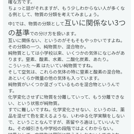
確な方です。
ちょっと話がそれますが、もう少しわからない人が多くな
る例として、物質の分類を考えてみましょう。
互いに関係ない3つ
中1では、物質の分類として
の基準
での分け方を扱います。
互いに関係ない、というのがそもそもやっかいですよね。
その分類の一つ、純物質か、混合物か。
純物質としては小学校以来、いくつかの気体になじみがあ
ります。窒素、酸素、水素、二酸化炭素、あたり。
こういった ～素 はたいてい純物質ですね。
そして空気は、これらの気体の特に窒素と酸素の混合物。
あといくらか微量の他の気体も入っています。
純物質がいくつか混ざっているものを混合物というんで
す。
化学変化させずに物質を分離していって、もう分離できな
い、という状態が純物質。
すでに難しいですね。化学変化させない、というのは、薬
品を混ぜて色を変えるような、いわゆる化学実験をしない
で、ということなんですが、蒸留やろ過はしていいんで
ね。その線引きも中学校の段階ではよくわからない。