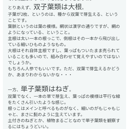
双子葉類は大根
とりあえず、
。
子葉が2枚、というのは、種から双葉で芽生える、という
ことです。
葉脈というのは葉の模様。網状は漢字の通りですが、網の
ようになっている、ということ。
主根は太い一本の根っこで、側根はその一本から飛び出し
ている細いひものようなもの。
大根はそれ自体主根ですし、葉っぱもついたまま売られて
いることも多いので、組み合わせて覚えやすいのではない
でしょうか。
もちろん人参でもいいです。ただ、双葉で芽生えるかどう
か、あまりわからないかな・・・
単子葉類はねぎ
一方、
。
双葉でなく、一本の草で芽生え、葉っぱの模様は平行な線
をたくさん引いたような感じ。
根っこはメインと呼べるものがなく、細いのがもじゃもじ
ゃと、まさに髭のように生えています。
土付きのねぎとか、植物まるごとなので単子葉類を観察す
るにはちょうどいい。