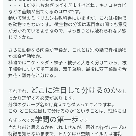
・・・まだ少しおおざっぱすぎますけどね。キノコやカビ
などの菌類が出てくるのは中3です。
動いて緑のミドリムシも教科書にいますが、これは植物で
も動物でもないです。 微生物の分類は専門家の間でも意見
が分かれているようなので、はっきりとは触れられない感
じですかね。
さらに動物なら肉食か草食か、これとは別の話で脊椎動物
か無脊椎動物か。
植物ではコケ・シダ・裸子・被子と大きく分けてから、被
子植物について単子葉類、双子葉類、最後に双子葉類を合
弁花・離弁花と分ける。
どこに注目して分けるのか
それぞれ、
をし
っかり理解する必要があります。
分類のグループ名だけ覚えてもダメってことですね。
この”どこに注目して分けるのか”ということは、理科に限
学問の第一歩
らずすべての
です。
当たり前と思えるかもしれませんが、意外と各グループの
特徴を知らないままで、トカゲはハ虫類・イルカは哺乳