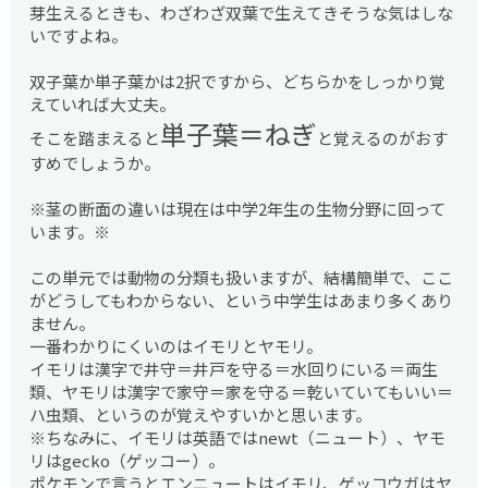
芽生えるときも、わざわざ双葉で生えてきそうな気はしな
いですよね。
双子葉か単子葉かは2択ですから、どちらかをしっかり覚
えていれば大丈夫。
単子葉＝ねぎ
そこを踏まえると
と覚えるのがおす
すめでしょうか。
※茎の断面の違いは現在は中学2年生の生物分野に回って
います。※
この単元では動物の分類も扱いますが、結構簡単で、ここ
がどうしてもわからない、という中学生はあまり多くあり
ません。
一番わかりにくいのはイモリとヤモリ。
イモリは漢字で井守＝井戸を守る＝水回りにいる＝両生
類、ヤモリは漢字で家守＝家を守る＝乾いていてもいい＝
ハ虫類、というのが覚えやすいかと思います。
※ちなみに、イモリは英語ではnewt（ニュート）、ヤモ
リはgecko（ゲッコー）。
ポケモンで言うとエンニュートはイモリ、ゲッコウガはヤ