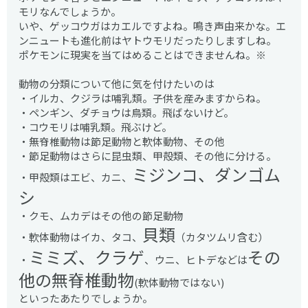
モリなんでしょうか。
いや、ゲッコウガはカエルですよね。鳴き声由来かな。エ
ンニュートも進化前はヤトウモリだったりしますしね。
ポケモンに現実を当てはめることはできませんね。※
動物の分類について他に気を付けたいのは
・イルカ、クジラは哺乳類。子供を産みますからね。
・ペンギン、ダチョウは鳥類。飛ばないけど。
・コウモリは哺乳類。飛ぶけど。
・無脊椎動物は節足動物と軟体動物、その他
・節足動物はさらに昆虫類、甲殻類、その他に分ける。
ミジンコ、ダンゴム
・甲殻類はエビ、カニ、
シ
・クモ、ムカデはその他の節足動物
貝類
・軟体動物はイカ、タコ、
（カタツムリ含む）
ミミズ、クラゲ
その
・
、ウニ、ヒトデなどは
他の無脊椎動物
(軟体動物ではない)
といったあたりでしょうか。