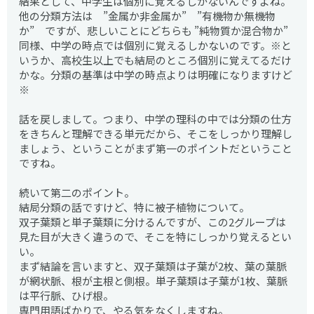
結果として、中学生は個別に覚えるしかないんですよね。
他の分類方法は ”金属か非金属か” ”有機物か無機物
か” ですが、悲しいことにどちらも ”純物質か混合物か”
同様、中学の時点では個別に覚えるしかないのです。※と
いうか、高校生以上でも結局のところ個別に覚えてるだけ
かな。分類の基準は中学の時点よりは明確になりますけど
※
話を戻しまして。つまり、中学の理科の中では分類の仕方
をきちんと理解できる単元だから、そこをしっかり理解し
ましょう、ということがまず第一のポイントだということ
ですね。
続いて第二のポイント。
結局分類の話ですけど、特に被子植物について。
双子葉類と単子葉類に分けるんですが、この2グループは
見た目が大きく違うので、そこを特にしっかり覚えるとい
い。
まず結論を言いますと、双子葉類は子葉が2枚、葉の葉脈
が網状脈、根が主根と側根。単子葉類は子葉が1枚、葉脈
は平行脈、ひげ根。
専門用語ばかりで、やる気をなくしますね。